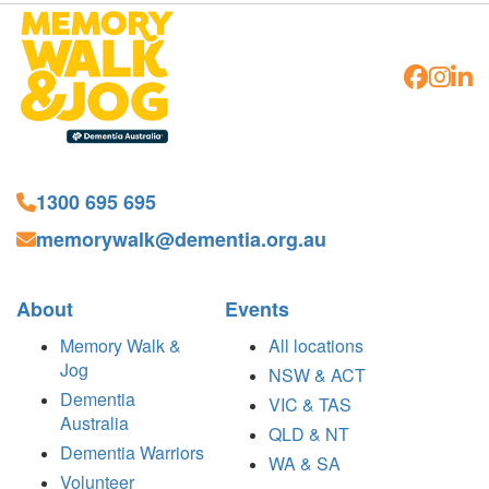
1300 695 695
memorywalk@dementia.org.au
About
Events
Memory Walk &
All locations
Jog
NSW & ACT
Dementia
VIC & TAS
Australia
QLD & NT
Dementia Warriors
WA & SA
Volunteer