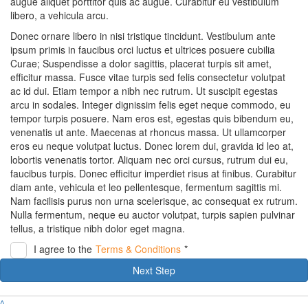
augue aliquet porttitor quis ac augue. Curabitur eu vestibulum
libero, a vehicula arcu.
Donec ornare libero in nisi tristique tincidunt. Vestibulum ante
ipsum primis in faucibus orci luctus et ultrices posuere cubilia
Curae; Suspendisse a dolor sagittis, placerat turpis sit amet,
efficitur massa. Fusce vitae turpis sed felis consectetur volutpat
ac id dui. Etiam tempor a nibh nec rutrum. Ut suscipit egestas
arcu in sodales. Integer dignissim felis eget neque commodo, eu
tempor turpis posuere. Nam eros est, egestas quis bibendum eu,
venenatis ut ante. Maecenas at rhoncus massa. Ut ullamcorper
eros eu neque volutpat luctus. Donec lorem dui, gravida id leo at,
lobortis venenatis tortor. Aliquam nec orci cursus, rutrum dui eu,
faucibus turpis. Donec efficitur imperdiet risus at finibus. Curabitur
diam ante, vehicula et leo pellentesque, fermentum sagittis mi.
Nam facilisis purus non urna scelerisque, ac consequat ex rutrum.
Nulla fermentum, neque eu auctor volutpat, turpis sapien pulvinar
tellus, a tristique nibh dolor eget magna.
I agree to the
Terms & Conditions
*
Next Step
^